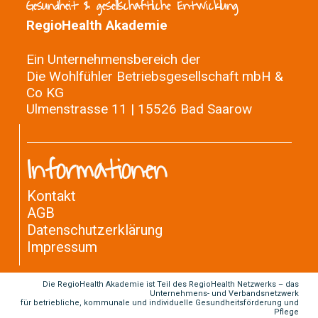
Gesundheit & gesellschaftliche Entwicklung
RegioHealth Akademie
Ein Unternehmensbereich der
Die Wohlfühler Betriebsgesellschaft mbH &
Co KG
Ulmenstrasse 11 | 15526 Bad Saarow
Informationen
Kontakt
AGB
Datenschutzerklärung
Impressum
Die RegioHealth Akademie ist Teil des RegioHealth Netzwerks – das
Unternehmens- und Verbandsnetzwerk
für betriebliche, kommunale und individuelle Gesundheitsförderung und
Pflege