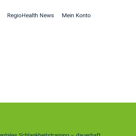
RegioHealth News
Mein Konto
ntales Schlankheitstraining – dauerhaft